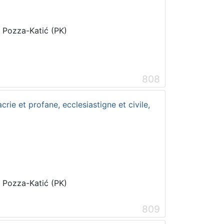
i Pozza-Katić (PK)
808
crie et profane, ecclesiastigne et civile,
i Pozza-Katić (PK)
809