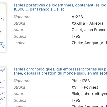
Tables portatives de logarithmes, contenant les lo
10800 ... par Francois Callet
Signatura
A-223
Struka
XXXIII a – Algebra i
Autor
Callet, Jean Franco
Godina
1795
Ladica
Zbirke Antiqua (A) 
Tables chronologiques, qui embrassent toutes les par
anee, depuis la creation du monde jusqu'en mil sept 
Signatura
PK-II-1788
Struka
XVIII – Povijest
Autor
Blair, John
•
citoye
Godina
1795
Ladica
Zbirke Antiqua (A) 