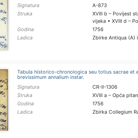
Signatura
A-873
Struka
XVIII b – Povijest s
vijeka
•
XVIII d – P
Godina
1756
Ladica
Zbirke Antiqua (A) 
Tabula historico-chronologica seu totius sacrae et 
brevissimum annalium instar.
Signatura
CR-II-1306
Struka
XVIII a – Opća pitan
Godina
1756
Ladica
Zbirka Collegium 