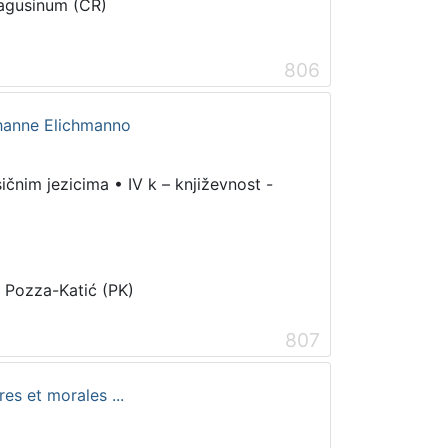
Ragusinum (CR)
806
Johanne Elichmanno
sičnim jezicima
•
IV k – književnost -
i Pozza-Katić (PK)
807
res et morales ...