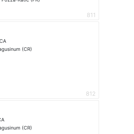
811
ICA
Ragusinum (CR)
812
CA
Ragusinum (CR)