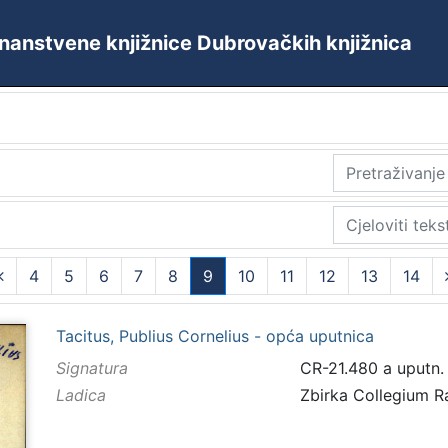
 Znanstvene knjižnice Dubrovačkih knjižnica
4
5
6
7
8
9
10
11
12
13
14
(current)
Tacitus, Publius Cornelius - opća uputnica
Signatura
CR-21.480 a uputn.
Ladica
Zbirka Collegium 