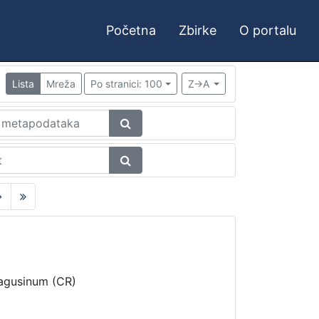
Početna
Zbirke
O portalu
Lista
Mreža
Po stranici: 100
Z->A
Ragusinum (CR)