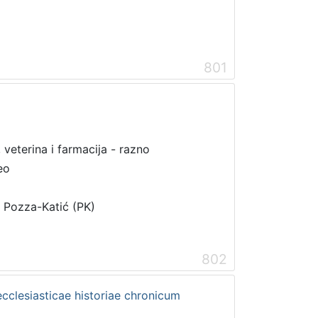
801
 veterina i farmacija - razno
eo
i Pozza-Katić (PK)
802
ecclesiasticae historiae chronicum