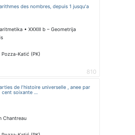
garithmes des nombres, depuis 1 jusqu'a
 aritmetika
•
XXXIII b – Geometrija
is
i Pozza-Katić (PK)
810
ties de l'histoire universelle , anee par
cent soixante ...
n Chantreau
i Pozza-Katić (PK)