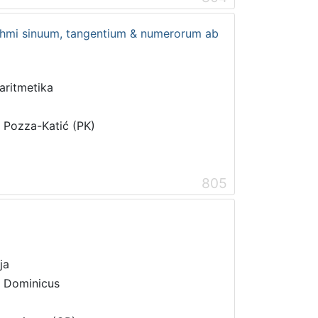
ithmi sinuum, tangentium & numerorum ab
 aritmetika
i Pozza-Katić (PK)
805
ja
s Dominicus