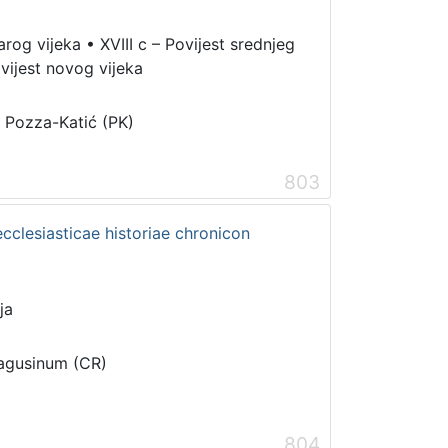
tarog vijeka
•
XVIII c – Povijest srednjeg
ovijest novog vijeka
i Pozza-Katić (PK)
803
ecclesiasticae historiae chronicon
ja
Ragusinum (CR)
804