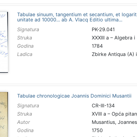
Tabulae sinuum, tangentium et secantium, et logar
unitate ad 10000... ab A. Vlacq Editio ultima...
Signatura
PK-29.041
Struka
XXXIII a – Algebra i
Godina
1784
Ladica
Zbirke Antiqua (A) 
Tabulae chronologicae Joannis Dominici Musantii
Signatura
CR-III-134
Struka
XVIII a – Opća pitan
Autor
Musantius, Joanne
Godina
1750