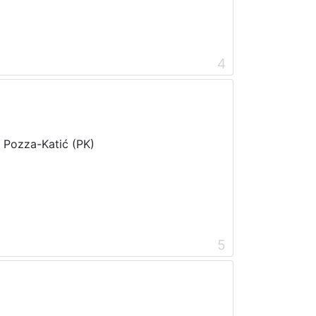
4
i Pozza-Katić (PK)
5