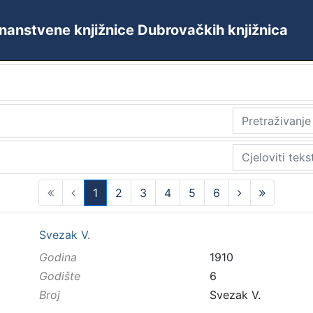
 Znanstvene knjižnice Dubrovačkih knjižnica
1
2
3
4
5
6
(current)
Svezak V.
Godina
1910
Godište
6
Broj
Svezak V.