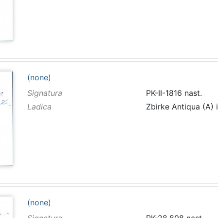
(none)
Signatura
PK-II-1816 nast.
Ladica
Zbirke Antiqua (A) 
(none)
Signatura
PK-28.808 nast.