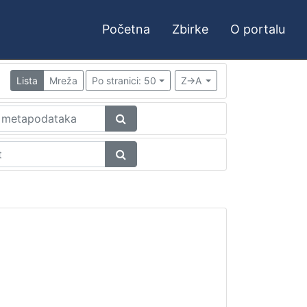
Početna
Zbirke
O portalu
Lista
Mreža
Po stranici: 50
Z->A