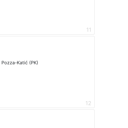
11
i Pozza-Katić (PK)
12