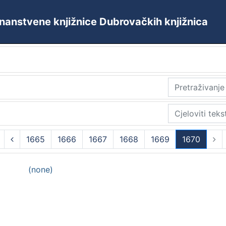
 Znanstvene knjižnice Dubrovačkih knjižnica
1665
1666
1667
1668
1669
1670
(current)
(none)