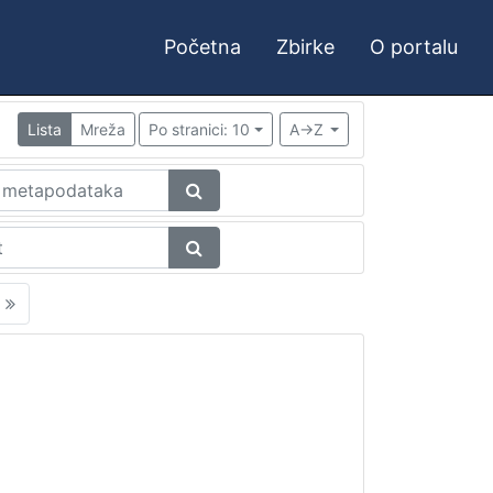
Početna
Zbirke
O portalu
Lista
Mreža
Po stranici: 10
A->Z