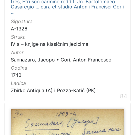
tres, Etrusco carmine redditi Jo. Bartolomaeo
Casaregio ... cura et studio Antonii Francisci Gorii
...
Signatura
A-1326
Struka
IV a – knjige na klasičnim jezicima
Autor
Sannazaro, Jacopo
•
Gori, Anton Francesco
Godina
1740
Ladica
Zbirke Antiqua (A) i Pozza-Katić (PK)
84