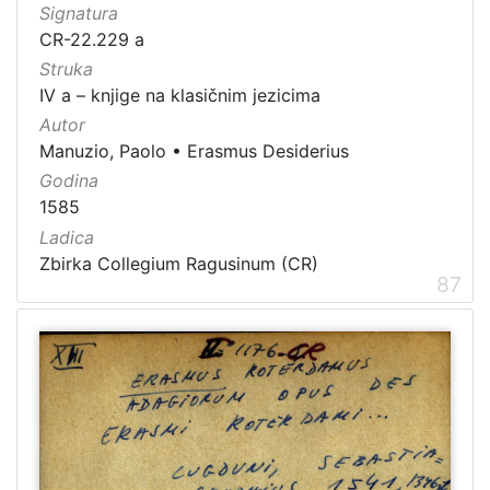
Signatura
CR-22.229 a
Struka
IV a – knjige na klasičnim jezicima
Autor
Manuzio, Paolo
•
Erasmus Desiderius
Godina
1585
Ladica
Zbirka Collegium Ragusinum (CR)
87