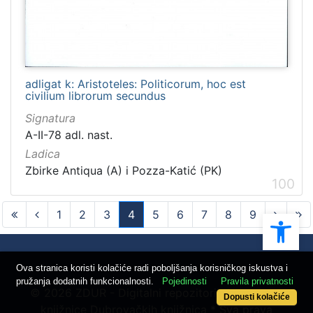
adligat k: Aristoteles: Politicorum, hoc est
civilium librorum secundus
Signatura
A-II-78 adl. nast.
Ladica
Zbirke Antiqua (A) i Pozza-Katić (PK)
100
Ope
1
2
3
4
5
6
7
8
9
(current)
Ova stranica koristi kolačiće radi poboljšanja korisničkog iskustva i
pružanja dodatnih funkcionalnosti.
Pojedinosti
Pravila privatnosti
© 2026 ZDUR - Digitalni repozitorij Znanstvene
Dopusti kolačiće
knjižnice Dubrovačkih knjižnica * Sva prava