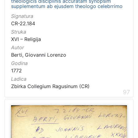
theologicis disciplinis accuratam synopsim
supplementum ab ejusdem theologo celebrrimo
Signatura
CR-22.184
Struka
XVI – Religija
Autor
Berti, Giovanni Lorenzo
Godina
1772
Ladica
Zbirka Collegium Ragusinum (CR)
97