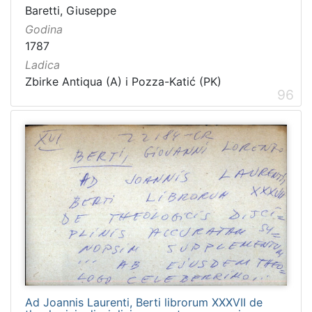
Baretti, Giuseppe
Godina
1787
Ladica
Zbirke Antiqua (A) i Pozza-Katić (PK)
96
Ad Joannis Laurenti, Berti librorum XXXVII de