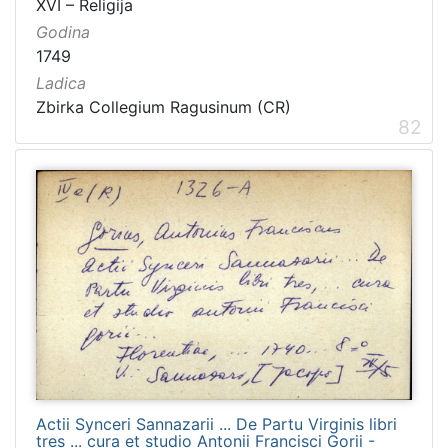
XVI – Religija
Godina
1749
Ladica
Zbirka Collegium Ragusinum (CR)
82
Actii Synceri Sannazarii ... De Partu Virginis libri
tres ... cura et studio Antonii Francisci Gorii -