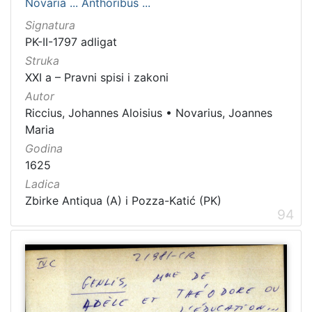
Novaria ... Anthoribus ...
Signatura
PK-II-1797 adligat
Struka
XXI a – Pravni spisi i zakoni
Autor
Riccius, Johannes Aloisius
•
Novarius, Joannes
Maria
Godina
1625
Ladica
Zbirke Antiqua (A) i Pozza-Katić (PK)
94