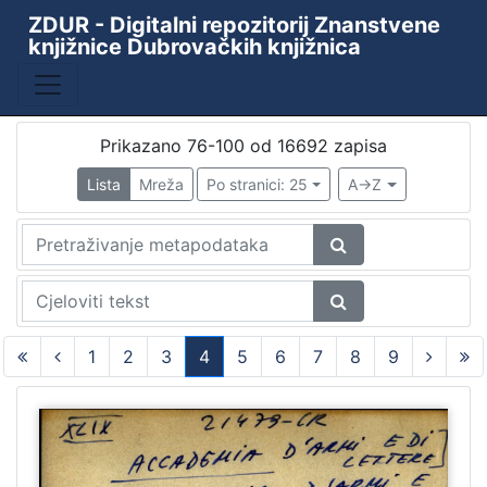
ZDUR - Digitalni repozitorij Znanstvene
knjižnice Dubrovačkih knjižnica
Prikazano 76-100 od 16692 zapisa
Lista
Mreža
Po stranici: 25
A->Z
1
2
3
4
5
6
7
8
9
(current)