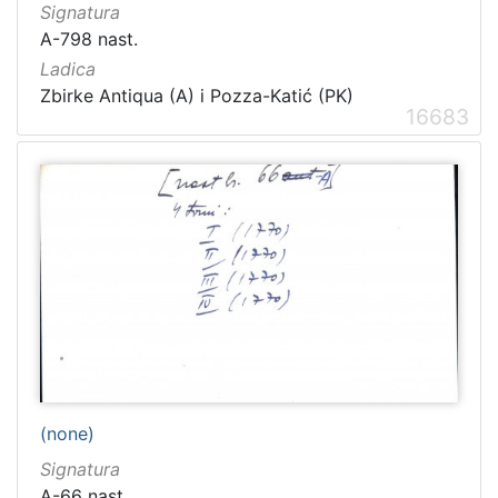
Signatura
A-798 nast.
Ladica
Zbirke Antiqua (A) i Pozza-Katić (PK)
16683
(none)
Signatura
A-66 nast.