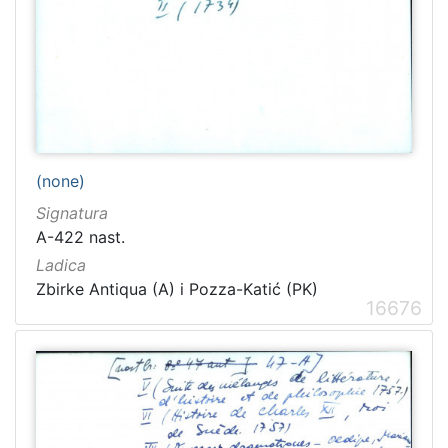
1481
2
1482
2
[
1
2
(none)
1
Signatura
]
A-422 nast.
Naslov
Ladica
serijske
Zbirke Antiqua (A) i Pozza-Katić (PK)
publikacije
16676
Crvena Hrvatska
1460
Dubrovnik
1232
Narodna svijest
1095
Prava Crvena Hrvatska
712
Dubrovački list
235