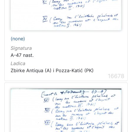
[
1
(none)
5
4
Signatura
]
A-47 nast.
Ladica
Ladica
Zbirka Collegium Ragusinum (CR)
5714
Zbirke Antiqua (A) i Pozza-Katić (PK)
16678
Zbirke Antiqua (A) i Pozza-Katić (PK)
4723
[
2
]