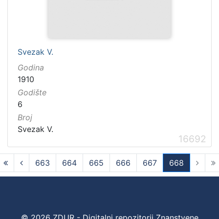
Svezak V.
Godina
1910
Godište
6
Broj
Svezak V.
16692
663
664
665
666
667
668
(current)
© 2026 ZDUR - Digitalni repozitorij Znanstvene