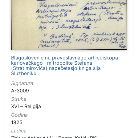
Blagosloveniemu pravoslavnago arhiepiskopa
karlovačkago i mitropolite Stefana
(Stratimirovića) napečetasjo kniga sija :
Službeniku ...
Signatura
A-3009
Struka
XVI – Religija
Godina
1825
Ladica
Zbirke Antiqua (A) i Pozza-Katić (PK)