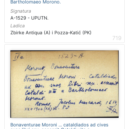
Bartholomaeo Morono.
Signatura
A-1529 - UPUTN.
Ladica
Zbirke Antiqua (A) i Pozza-Katić (PK)
719
Bonaventurae Moroni ... cataldiados ad cives