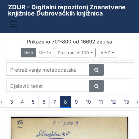
ZDUR - Digitalni repozitorij Znanstvene
knjižnice Dubrovačkih knjižnica
Prikazano 701-800 od 16692 zapisa
Lista
Mreža
Po stranici: 100
A->Z
3
4
5
6
7
8
9
10
11
12
13
(current)