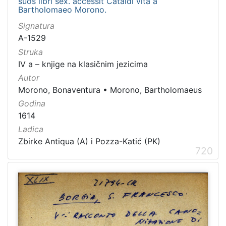
suos libri sex. accessit Cataldi vita a
Bartholomaeo Morono.
Signatura
A-1529
Struka
IV a – knjige na klasičnim jezicima
Autor
Morono, Bonaventura
•
Morono, Bartholomaeus
Godina
1614
Ladica
Zbirke Antiqua (A) i Pozza-Katić (PK)
720