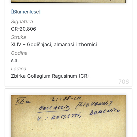
[Blumenlese]
Signatura
CR-20.806
Struka
XLIV – Godišnjaci, almanasi i zbornici
Godina
s.a.
Ladica
Zbirka Collegium Ragusinum (CR)
706