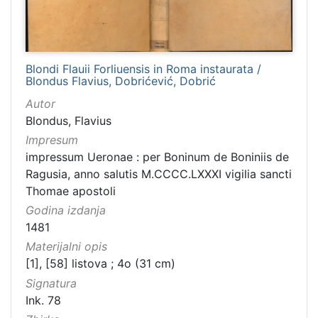
Blondi Flauii Forliuensis in Roma instaurata /
Blondus Flavius, Dobrićević, Dobrić
Autor
Blondus, Flavius
Impresum
impressum Ueronae : per Boninum de Boniniis de
Ragusia, anno salutis M.CCCC.LXXXI vigilia sancti
Thomae apostoli
Godina izdanja
1481
Materijalni opis
[1], [58] listova ; 4o (31 cm)
Signatura
Ink. 78