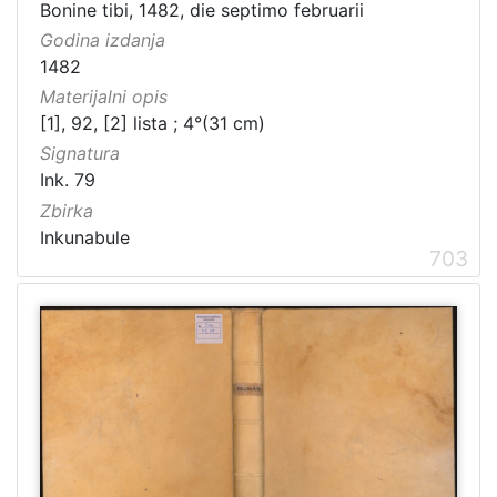
Bonine tibi, 1482, die septimo februarii
Godina izdanja
1482
Materijalni opis
[1], 92, [2] lista ; 4°(31 cm)
Signatura
Ink. 79
Zbirka
Inkunabule
703