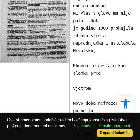
godina agovao.

Ni vlas s glave mu nije 
pala — Dok

je godine 1903 prohujila 
zdrava struja

naprednjačka i ustalasala 
Hrvatsku,

Khuena je nestalo kao 
slamke pred

vjetrom.

Ope
Novo doba nefrazersko 
porodilo

nam nove ljude, dalo nam 
Ova stranica koristi kolačiće radi poboljšanja korisničkog iskustva i
Dra. Jurišu

pružanja dodatnih funkcionalnosti.
Pojedinosti
Pravila privatnosti
i njegov: slučaj sa 
Dopusti kolačiće