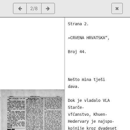
2/8
Strana 2.

»CRVENA HRVATSKA“,

Broj 44.

Nešto mina tješi

dava.

Dok je vladalo VLA 
Starče-

vfćanstvo, Khuen-
Hedervary je najspo-

kojnije kroz dvadeset 