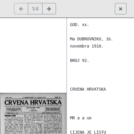
1/4
GOD. xx.

Ma DUBROVNIKU, 16. 
novembra 1910.

BROJ 92.

CRVENA HRVATSKA

MR a a ue

CIJENA JE LISTU 