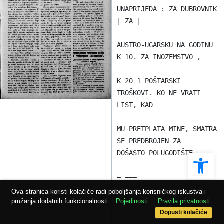
UNAPRIJEDA : ZA DUBROVNIK 
| ZA |

AUSTRO-UGARSKU NA GODINU 
K 10. ZA INOZEMSTVO ,

K 20 1 POŠTARSKI 
TROŠKOVI. KO NE VRATI 
LIST, KAD

MU PRETPLATA MINE, SMATRA 
SE PREDBROJEN ZA

Ope
DOŠASTO POLUGODIŠTE.

= ===

Ova stranica koristi kolačiće radi poboljšanja korisničkog iskustva i
pružanja dodatnih funkcionalnosti.
Pojedinosti
Pravila privatnosti
Dopusti kolačiće