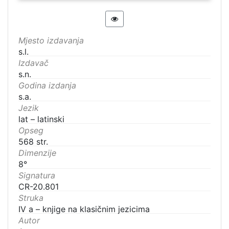
Mjesto izdavanja
s.l.
Izdavač
s.n.
Godina izdanja
s.a.
Jezik
lat – latinski
Opseg
568 str.
Dimenzije
8°
Signatura
CR-20.801
Struka
IV a – knjige na klasičnim jezicima
Autor