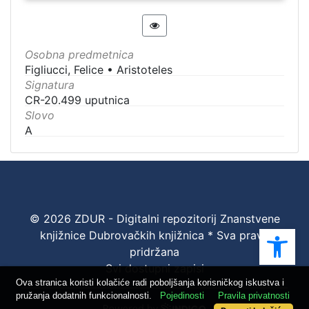
Osobna predmetnica
Figliucci, Felice
•
Aristoteles
Signatura
CR-20.499 uputnica
Slovo
A
© 2026 ZDUR - Digitalni repozitorij Znanstvene
Ope
knjižnice Dubrovačkih knjižnica * Sva prava
pridržana
Svi dostupni zapisi
Ova stranica koristi kolačiće radi poboljšanja korisničkog iskustva i
pružanja dodatnih funkcionalnosti.
Pojedinosti
Pravila privatnosti