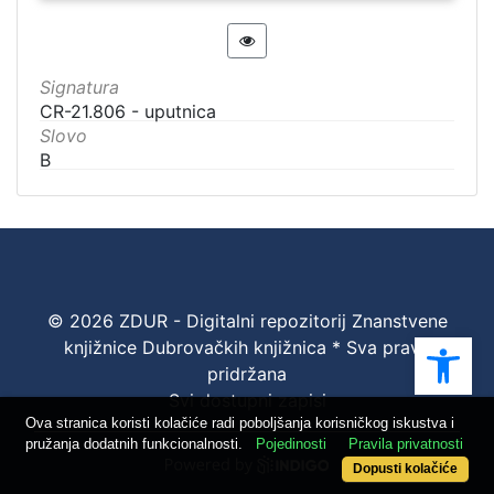
Signatura
CR-21.806 - uputnica
Slovo
B
© 2026 ZDUR - Digitalni repozitorij Znanstvene
Ope
knjižnice Dubrovačkih knjižnica * Sva prava
pridržana
Svi dostupni zapisi
Ova stranica koristi kolačiće radi poboljšanja korisničkog iskustva i
pružanja dodatnih funkcionalnosti.
Pojedinosti
Pravila privatnosti
Dopusti kolačiće