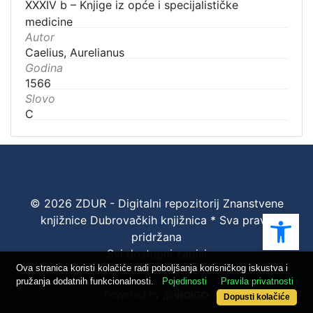
XXXIV b – Knjige iz opće i specijalističke
medicine
Autor
Caelius, Aurelianus
Godina
1566
Slovo
C
© 2026 ZDUR - Digitalni repozitorij Znanstvene
Ope
knjižnice Dubrovačkih knjižnica * Sva prava
pridržana
Svi dostupni zapisi
Ova stranica koristi kolačiće radi poboljšanja korisničkog iskustva i
pružanja dodatnih funkcionalnosti.
Pojedinosti
Pravila privatnosti
Dopusti kolačiće