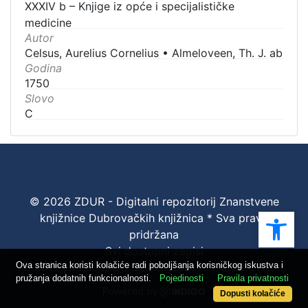
XXXIV b – Knjige iz opće i specijalističke
medicine
Autor
Celsus, Aurelius Cornelius
•
Almeloveen, Th. J. ab
Godina
1750
Slovo
C
© 2026 ZDUR - Digitalni repozitorij Znanstvene
Ope
knjižnice Dubrovačkih knjižnica * Sva prava
pridržana
Svi dostupni zapisi
Ova stranica koristi kolačiće radi poboljšanja korisničkog iskustva i
pružanja dodatnih funkcionalnosti.
Pojedinosti
Pravila privatnosti
Dopusti kolačiće