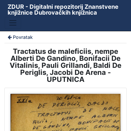
ZDUR - Digitalni repozitorij Znanstvene
knjižnice Dubrovačkih knjižnica
Povratak
Tractatus de maleficiis, nempe
Alberti De Gandino, Bonifacii De
Vitalinis, Pauli Grillandi, Baldi De
Periglis, Jacobi De Arena -
UPUTNICA