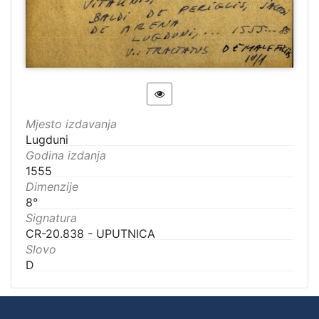
Mjesto izdavanja
Lugduni
Godina izdanja
1555
Dimenzije
8°
Signatura
CR-20.838 - UPUTNICA
Slovo
D