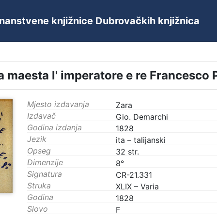
 Znanstvene knjižnice Dubrovačkih knjižnica
a maesta l' imperatore e re Francesco 
Mjesto izdavanja
Zara
Izdavač
Gio. Demarchi
Godina izdanja
1828
Jezik
ita – talijanski
Opseg
32 str.
Dimenzije
8°
Signatura
CR-21.331
Struka
XLIX – Varia
Godina
1828
Slovo
F