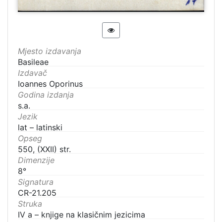
Mjesto izdavanja
Basileae
Izdavač
Ioannes Oporinus
Godina izdanja
s.a.
Jezik
lat – latinski
Opseg
550, (XXII) str.
Dimenzije
8°
Signatura
CR-21.205
Struka
IV a – knjige na klasičnim jezicima