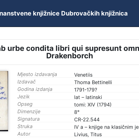
 Znanstvene knjižnice Dubrovačkih knjižnica
 ab urbe condita libri qui supresunt o
Drakenborch
Mjesto izdavanja
Venetiis
Izdavač
Thoma Bettinelli
Godina izdanja
1791-179?
Jezik
lat – latinski
Opseg
tomi: XIV (1794)
Dimenzije
8°
Signatura
CR-22.544
Struka
IV a – knjige na klasičnim j
Autor
Livius, Titus