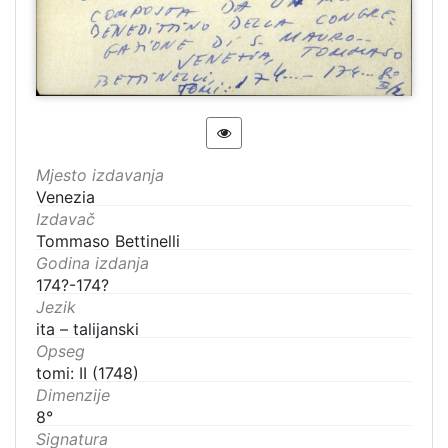
Mjesto izdavanja
Venezia
Izdavač
Tommaso Bettinelli
Godina izdanja
174?-174?
Jezik
ita – talijanski
Opseg
tomi: II (1748)
Dimenzije
8°
Signatura