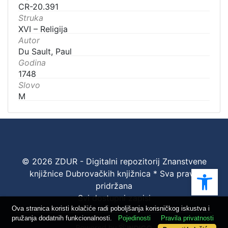
CR-20.391
Struka
XVI – Religija
Autor
Du Sault, Paul
Godina
1748
Slovo
M
© 2026 ZDUR - Digitalni repozitorij Znanstvene
Ope
knjižnice Dubrovačkih knjižnica * Sva prava
pridržana
Svi dostupni zapisi
Ova stranica koristi kolačiće radi poboljšanja korisničkog iskustva i
pružanja dodatnih funkcionalnosti.
Pojedinosti
Pravila privatnosti