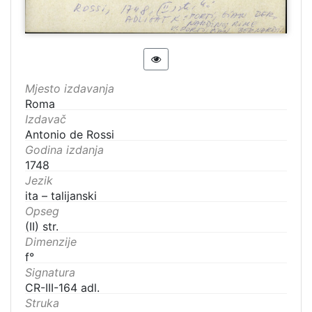
Mjesto izdavanja
Roma
Izdavač
Antonio de Rossi
Godina izdanja
1748
Jezik
ita – talijanski
Opseg
(II) str.
Dimenzije
f°
Signatura
CR-III-164 adl.
Struka