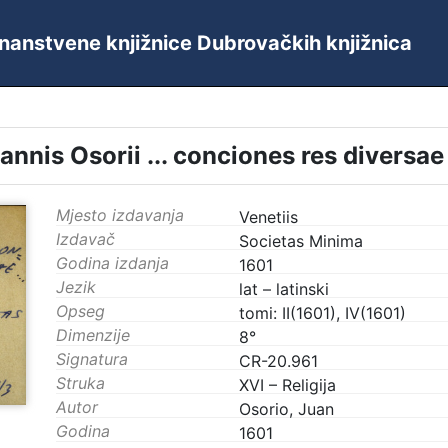
 Znanstvene knjižnice Dubrovačkih knjižnica
annis Osorii ... conciones res diversae 
Mjesto izdavanja
Venetiis
Izdavač
Societas Minima
Godina izdanja
1601
Jezik
lat – latinski
Opseg
tomi: II(1601), IV(1601)
Dimenzije
8°
Signatura
CR-20.961
Struka
XVI – Religija
Autor
Osorio, Juan
Godina
1601