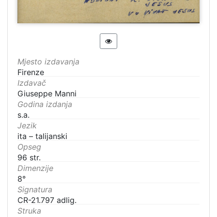
Mjesto izdavanja
Firenze
Izdavač
Giuseppe Manni
Godina izdanja
s.a.
Jezik
ita – talijanski
Opseg
96 str.
Dimenzije
8°
Signatura
CR-21.797 adlig.
Struka