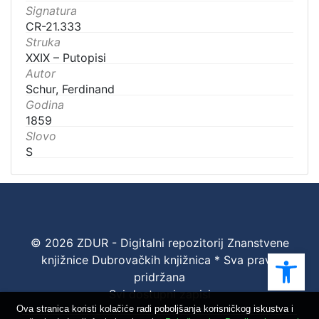
Signatura
CR-21.333
Struka
XXIX – Putopisi
Autor
Schur, Ferdinand
Godina
1859
Slovo
S
© 2026 ZDUR - Digitalni repozitorij Znanstvene
Ope
knjižnice Dubrovačkih knjižnica * Sva prava
pridržana
Svi dostupni zapisi
Ova stranica koristi kolačiće radi poboljšanja korisničkog iskustva i