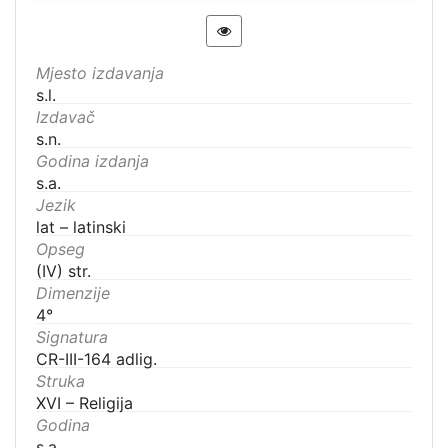
Mjesto izdavanja
s.l.
Izdavač
s.n.
Godina izdanja
s.a.
Jezik
lat – latinski
Opseg
(IV) str.
Dimenzije
4°
Signatura
CR-III-164 adlig.
Struka
XVI – Religija
Godina
s.a.