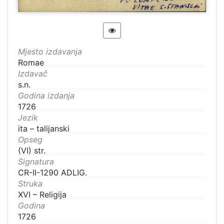
Mjesto izdavanja
Romae
Izdavač
s.n.
Godina izdanja
1726
Jezik
ita – talijanski
Opseg
(VI) str.
Signatura
CR-II-1290 ADLIG.
Struka
XVI – Religija
Godina
1726