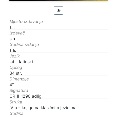
Mjesto izdavanja
s.l.
Izdavač
s.n.
Godina izdanja
s.a.
Jezik
lat – latinski
Opseg
34 str.
Dimenzije
4°
Signatura
CR-II-1290 adlig.
Struka
IV a – knjige na klasičnim jezicima
Godina