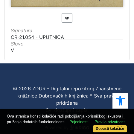
Signatura
CR-21.054 - UPUTNICA
Slovo
V
© 2026 ZDUR - Digitalni repozitorij Znanstvene
Ope
knjižnice Dubrovačkih knjižnica * Sva prava
pridržana
Svi dostupni zapisi
Ova stranica koristi kolačiće radi poboljšanja korisničkog iskustva i
pružanja dodatnih funkcionalnosti.
Pojedinosti
Pravila privatnosti
Dopusti kolačiće