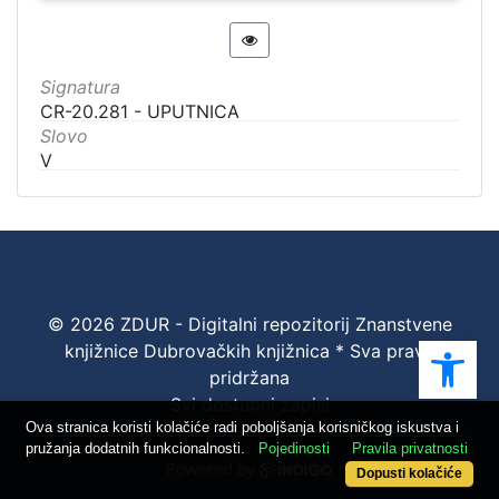
Signatura
CR-20.281 - UPUTNICA
Slovo
V
© 2026 ZDUR - Digitalni repozitorij Znanstvene
Ope
knjižnice Dubrovačkih knjižnica * Sva prava
pridržana
Svi dostupni zapisi
Ova stranica koristi kolačiće radi poboljšanja korisničkog iskustva i
pružanja dodatnih funkcionalnosti.
Pojedinosti
Pravila privatnosti
Dopusti kolačiće