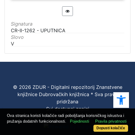
Signatura
CR-II-1262 - UPUTNICA
Slovo
V
© 2026 ZDUR - Digitalni repozitorij Znanstvene
Ope
knjižnice Dubrovačkih knjižnica * Sva prava
pridržana
Svi dostupni zapisi
Ova stranica koristi kolačiće radi poboljšanja korisničkog iskustva i
pružanja dodatnih funkcionalnosti.
Pojedinosti
Pravila privatnosti
Dopusti kolačiće