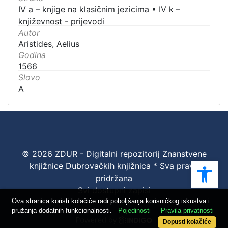
IV a – knjige na klasičnim jezicima
•
IV k –
književnost - prijevodi
Autor
Aristides, Aelius
Godina
1566
Slovo
A
© 2026 ZDUR - Digitalni repozitorij Znanstvene
Ope
knjižnice Dubrovačkih knjižnica * Sva prava
pridržana
Svi dostupni zapisi
Ova stranica koristi kolačiće radi poboljšanja korisničkog iskustva i
pružanja dodatnih funkcionalnosti.
Pojedinosti
Pravila privatnosti
Dopusti kolačiće