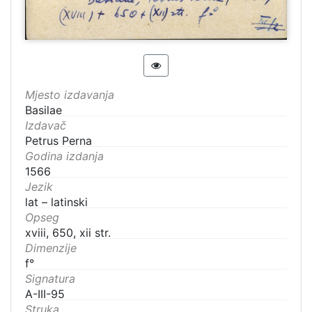
Mjesto izdavanja
Basilae
Izdavač
Petrus Perna
Godina izdanja
1566
Jezik
lat – latinski
Opseg
xviii, 650, xii str.
Dimenzije
f°
Signatura
A-III-95
Struka