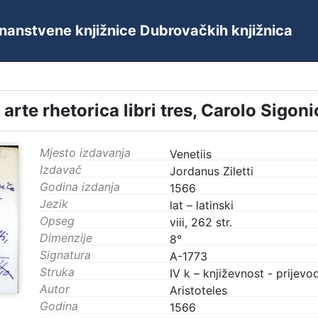
 Znanstvene knjižnice Dubrovačkih knjižnica
 arte rhetorica libri tres, Carolo Sigonio
Mjesto izdavanja
Venetiis
Izdavač
Jordanus Ziletti
Godina izdanja
1566
Jezik
lat – latinski
Opseg
viii, 262 str.
Dimenzije
8°
Signatura
A-1773
Struka
IV k – književnost - prijevod
Autor
Aristoteles
Godina
1566