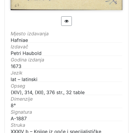
Mjesto izdavanja
Hafniae
Izdavač
Petri Haubold
Godina izdanja
1673
Jezik
lat – latinski
Opseg
(XIV), 314, (XII), 376 str., 32 table
Dimenzije
8°
Signatura
A-1887
Struka
XXXIV b – Knjige iz opće i specijalističke