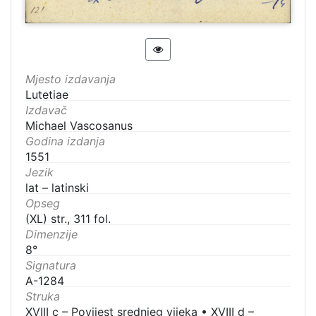
Mjesto izdavanja
Lutetiae
Izdavač
Michael Vascosanus
Godina izdanja
1551
Jezik
lat – latinski
Opseg
(XL) str., 311 fol.
Dimenzije
8°
Signatura
A-1284
Struka
XVIII c – Povijest srednjeg vijeka
•
XVIII d –