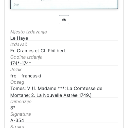
Mjesto izdavanja
Le Haye
Izdavač
Fr. Crames et Cl. Philibert
Godina izdanja
174*-174*
Jezik
fre – francuski
Opseg
Tomes: V (1. Madame ***: La Comtesse de
Mortane; 2. La Nouvelle Astrée 1749.)
Dimenzije
8°
Signatura
A-354
Struka