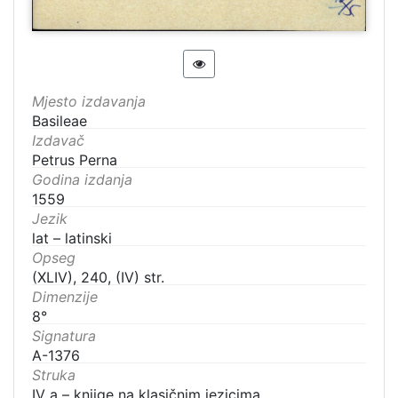
Mjesto izdavanja
Basileae
Izdavač
Petrus Perna
Godina izdanja
1559
Jezik
lat – latinski
Opseg
(XLIV), 240, (IV) str.
Dimenzije
8°
Signatura
A-1376
Struka
IV a – knjige na klasičnim jezicima