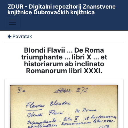
ZDUR - Digitalni repozitorij Znanstvene
knjižnice Dubrovačkih knjižnica
Povratak
Blondi Flavii ... De Roma
triumphante ... libri X ... et
historiarum ab inclinato
Romanorum libri XXXI.