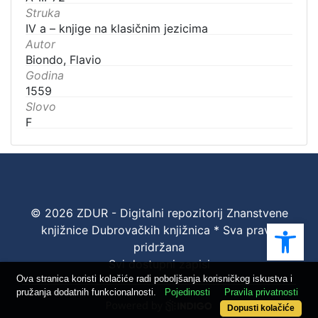
Struka
IV a – knjige na klasičnim jezicima
Autor
Biondo, Flavio
Godina
1559
Slovo
F
© 2026 ZDUR - Digitalni repozitorij Znanstvene
Ope
knjižnice Dubrovačkih knjižnica * Sva prava
pridržana
Svi dostupni zapisi
Ova stranica koristi kolačiće radi poboljšanja korisničkog iskustva i
pružanja dodatnih funkcionalnosti.
Pojedinosti
Pravila privatnosti
Dopusti kolačiće