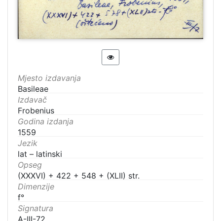
Mjesto izdavanja
Basileae
Izdavač
Frobenius
Godina izdanja
1559
Jezik
lat – latinski
Opseg
(XXXVI) + 422 + 548 + (XLII) str.
Dimenzije
f°
Signatura
A-III-72