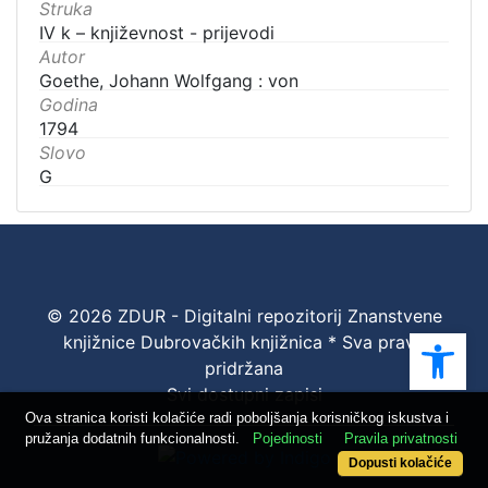
Struka
IV k – književnost - prijevodi
Autor
Goethe, Johann Wolfgang : von
Godina
1794
Slovo
G
© 2026 ZDUR - Digitalni repozitorij Znanstvene
Ope
knjižnice Dubrovačkih knjižnica * Sva prava
pridržana
Svi dostupni zapisi
Ova stranica koristi kolačiće radi poboljšanja korisničkog iskustva i
pružanja dodatnih funkcionalnosti.
Pojedinosti
Pravila privatnosti
Dopusti kolačiće