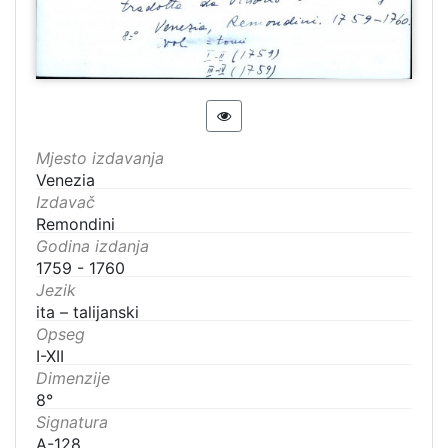
Mjesto izdavanja
Venezia
Izdavač
Remondini
Godina izdanja
1759 - 1760
Jezik
ita – talijanski
Opseg
I-XII
Dimenzije
8°
Signatura
A-128