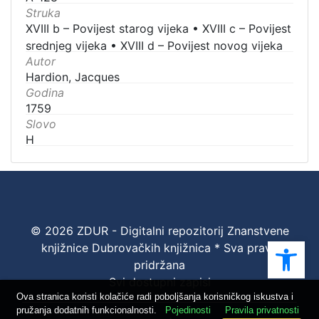
Struka
XVIII b – Povijest starog vijeka
•
XVIII c – Povijest
srednjeg vijeka
•
XVIII d – Povijest novog vijeka
Autor
Hardion, Jacques
Godina
1759
Slovo
H
© 2026 ZDUR - Digitalni repozitorij Znanstvene
Ope
knjižnice Dubrovačkih knjižnica * Sva prava
pridržana
Svi dostupni zapisi
Ova stranica koristi kolačiće radi poboljšanja korisničkog iskustva i
pružanja dodatnih funkcionalnosti.
Pojedinosti
Pravila privatnosti