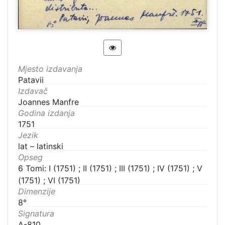
Mjesto izdavanja
Patavii
Izdavač
Joannes Manfre
Godina izdanja
1751
Jezik
lat – latinski
Opseg
6 Tomi: I (1751) ; II (1751) ; III (1751) ; IV (1751) ; V
(1751) ; VI (1751)
Dimenzije
8°
Signatura
A-810