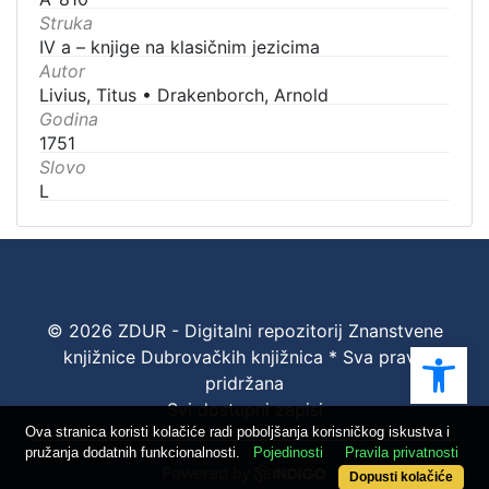
Struka
IV a – knjige na klasičnim jezicima
Autor
Livius, Titus
•
Drakenborch, Arnold
Godina
1751
Slovo
L
© 2026 ZDUR - Digitalni repozitorij Znanstvene
Ope
knjižnice Dubrovačkih knjižnica * Sva prava
pridržana
Svi dostupni zapisi
Ova stranica koristi kolačiće radi poboljšanja korisničkog iskustva i
pružanja dodatnih funkcionalnosti.
Pojedinosti
Pravila privatnosti
Dopusti kolačiće