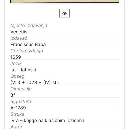
Mjesto izdavanja
Venetiis
Izdavač
Franciscus Baba
Godina izdanja
1659
Jezik
lat – latinski
Opseg
(VIII) + 1028 + (IV) str.
Dimenzije
8°
Signatura
A-1789
Struka
IV a – knjige na klasičnim jezicima
Autor