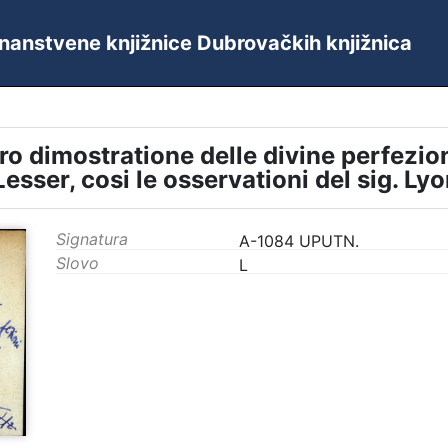
 Znanstvene knjižnice Dubrovačkih knjižnica
ro dimostratione delle divine perfezion
. Lesser, cosi le osservationi del sig. Ly
Signatura
A-1084 UPUTN.
Slovo
L