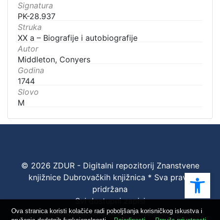
Signatura
PK-28.937
Struka
XX a – Biografije i autobiografije
Autor
Middleton, Conyers
Godina
1744
Slovo
M
© 2026 ZDUR - Digitalni repozitorij Znanstvene
Ope
knjižnice Dubrovačkih knjižnica * Sva prava
pridržana
Svi dostupni zapisi
Ova stranica koristi kolačiće radi poboljšanja korisničkog iskustva i