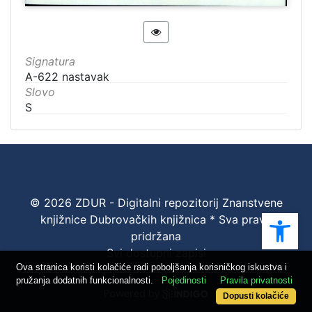
Signatura
A-622 nastavak
Slovo
S
© 2026 ZDUR - Digitalni repozitorij Znanstvene
Ope
knjižnice Dubrovačkih knjižnica * Sva prava
pridržana
Svi dostupni zapisi
Ova stranica koristi kolačiće radi poboljšanja korisničkog iskustva i
pružanja dodatnih funkcionalnosti.
Pojedinosti
Pravila privatnosti
Dopusti kolačiće