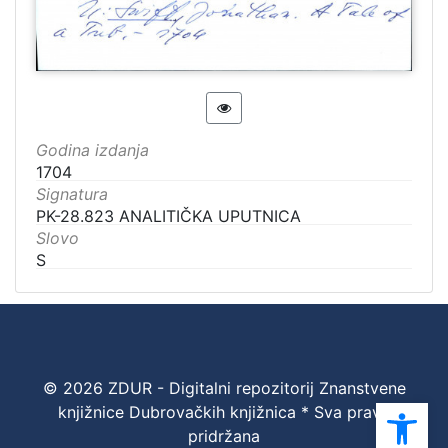
Godina izdanja
1704
Signatura
PK-28.823 ANALITIČKA UPUTNICA
Slovo
S
© 2026 ZDUR - Digitalni repozitorij Znanstvene
Ope
knjižnice Dubrovačkih knjižnica * Sva prava
pridržana