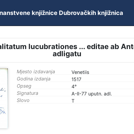
 Znanstvene knjižnice Dubrovačkih knjižnica
itatum lucubrationes ... editae ab An
adligatu
Mjesto izdavanja
Venetiis
Godina izdanja
1517
Opseg
4°
Signatura
A-II-77 uputn. adl.
Slovo
T