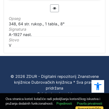
Opseg
348, 64 str. rukop., 1 tabla., 8°
Signatura
A-1927 nast.
Slovo
V
© 2026 ZDUR - Digitalni repozitorij Znanstvene
Ope
knjižnice Dubrovačkih knjižnica * Sva prava
pridržana
Svi dostupni zapisi
Ova stranica koristi kolačiće radi poboljšanja korisničkog iskustva i
pružanja dodatnih funkcionalnosti.
Pojedinosti
Pravila privatnosti