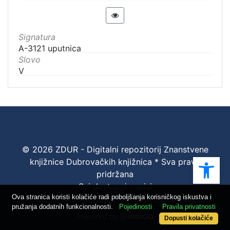
Signatura
A-3121 uputnica
Slovo
V
© 2026 ZDUR - Digitalni repozitorij Znanstvene
Ope
knjižnice Dubrovačkih knjižnica * Sva prava
pridržana
Svi dostupni zapisi
Ova stranica koristi kolačiće radi poboljšanja korisničkog iskustva i
pružanja dodatnih funkcionalnosti.
Pojedinosti
Pravila privatnosti
Dopusti kolačiće