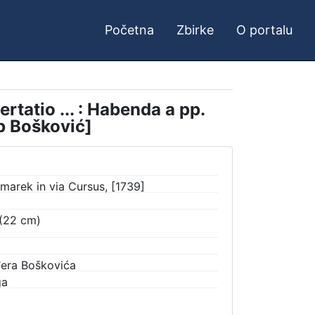
Početna
Zbirke
O portalu
tatio ... : Habenda a pp.
p Bošković]
arek in via Cursus, [1739]
o (22 cm)
đera Boškovića
ga