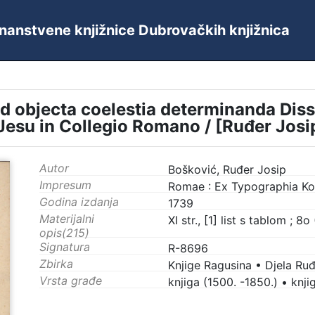
 Znanstvene knjižnice Dubrovačkih knjižnica
d objecta coelestia determinanda Disser
 Jesu in Collegio Romano / [Ruđer Josi
Autor
Bošković, Ruđer Josip
Impresum
Romae : Ex Typographia Kom
Godina izdanja
1739
Materijalni
XI str., [1] list s tablom ; 8
opis(215)
Signatura
R-8696
Zbirka
Knjige Ragusina
•
Djela Ru
Vrsta građe
knjiga (1500. -1850.)
•
knji