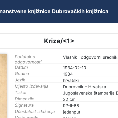
 Znanstvene knjižnice Dubrovačkih knjižnica
Kriza/<1>
Podatak o
Vlasnik i odgovorni urednik
odgovornosti
Datum
1934-02-10
Godina
1934
Jezik
hrvatski
Mjesto izdavanja
Dubrovnik – Hrvatska
Tiskar
Jugoslavenska štamparija 
Dimenzije
32 cm
Signatura
RP-II-66
Učestalost izlaženja
jedanput
Vrsta građe