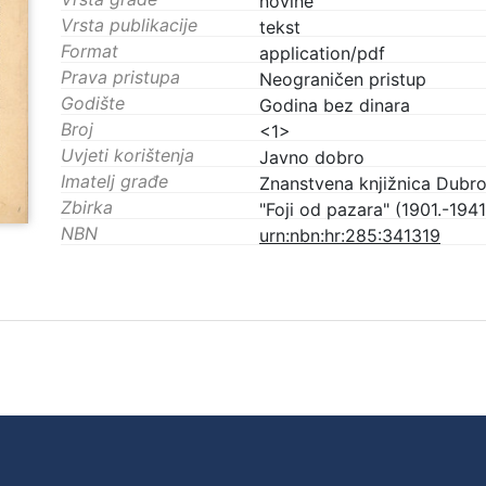
novine
Vrsta publikacije
tekst
Format
application/pdf
Prava pristupa
Neograničen pristup
Godište
Godina bez dinara
Broj
<1>
Uvjeti korištenja
Javno dobro
Imatelj građe
Znanstvena knjižnica Dubro
Zbirka
"Foji od pazara" (1901.-1941
NBN
urn:nbn:hr:285:341319