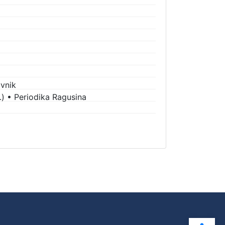
vnik
.)
•
Periodika Ragusina
Ope