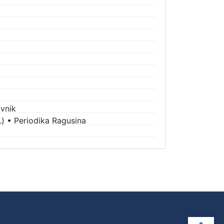
vnik
.)
•
Periodika Ragusina
Ope