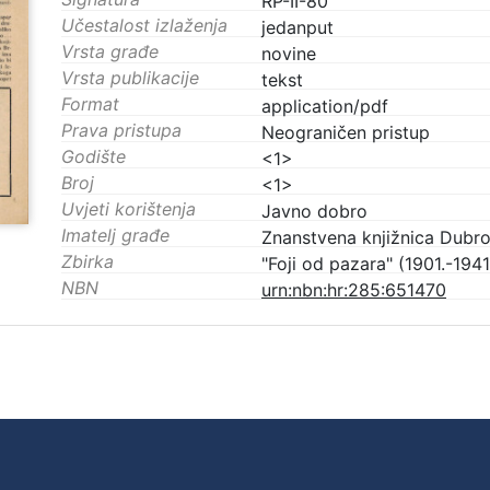
RP-II-80
Učestalost izlaženja
jedanput
Vrsta građe
novine
Vrsta publikacije
tekst
Format
application/pdf
Prava pristupa
Neograničen pristup
Godište
<1>
Broj
<1>
Uvjeti korištenja
Javno dobro
Imatelj građe
Znanstvena knjižnica Dubro
Zbirka
"Foji od pazara" (1901.-1941
NBN
urn:nbn:hr:285:651470