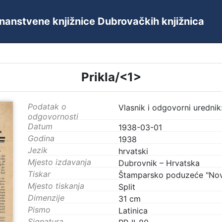
 Znanstvene knjižnice Dubrovačkih knjižnica
Prikla/<1>
Podatak o
Vlasnik i odgovorni urednik:
odgovornosti
Datum
1938-03-01
Godina
1938
Jezik
hrvatski
Mjesto izdavanja
Dubrovnik – Hrvatska
Tiskar
Štamparsko poduzeće "Nov
Mjesto tiskanja
Split
Dimenzije
31 cm
Pismo
Latinica
Signatura