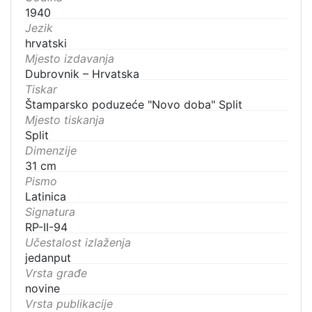
1940
Jezik
hrvatski
Mjesto izdavanja
Dubrovnik – Hrvatska
Tiskar
Štamparsko poduzeće "Novo doba" Split
Mjesto tiskanja
Split
Dimenzije
31 cm
Pismo
Latinica
Signatura
RP-II-94
Učestalost izlaženja
jedanput
Vrsta građe
novine
Vrsta publikacije