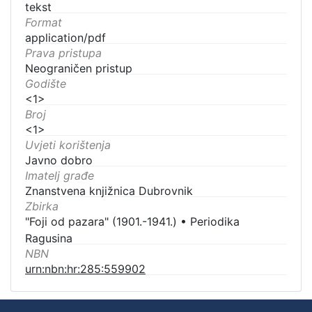
tekst
Format
application/pdf
Prava pristupa
Neograničen pristup
Godište
<1>
Broj
<1>
Uvjeti korištenja
Javno dobro
Imatelj građe
Znanstvena knjižnica Dubrovnik
Zbirka
"Foji od pazara" (1901.-1941.)
•
Periodika
Ragusina
NBN
urn:nbn:hr:285:559902